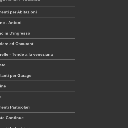
enti per Abitazioni
ne - Antoni
cini D'ingresso
riere ed Oscuranti
elle - Tende alla veneziana
iate
lanti per Garage
ine
e
enti Particolari
ate Continue