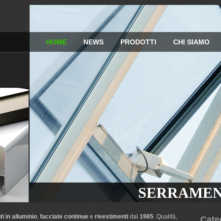
HOME
NEWS
PRODOTTI
CHI SIAMO
SERRAMENTI
SERRAMEN
i in alluminio
,
facciate continue
e
rivestimenti
dal
1985
. Qualità,
Cate